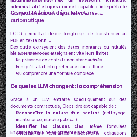
profonde des contrats
.
administratif et opérationnel
, capable d'interpréter le 
Ce que l’IA faisait déjà : la lecture 
contrat comme le ferait un humain… en mieux.
automatique
L’OCR permettait depuis longtemps de transformer un 
PDF en texte brut.
Des outils extrayaient des dates, montants ou intitulés 
Mais ces méthodes atteignaient vite leurs limites :
via des règles simples.
En présence de contrats non standardisés
Lorsqu’il fallait interpréter une clause floue
Ou comprendre une formule complexe
Ce que les LLM changent : la compréhension
Grâce à un LLM entraîné spécifiquement sur des 
documents contractuels, Clepsiidre est capable de :
Reconnaître la nature d’un contrat
 (nettoyage, 
maintenance, marché public…)
Identifier les clauses clés
, même formulées 
En clair : notre IA ne se contente pas de lire.
différemment (pénalités, indexations, obligations 