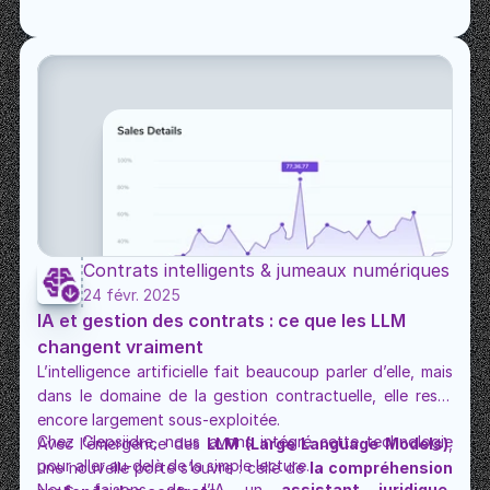
Elle vit, elle est suivie, exécutée, documentée.
Vos prix évoluent comme prévu. Vos marges aussi.
Contrats intelligents & jumeaux numériques
24 févr. 2025
IA et gestion des contrats : ce que les LLM 
changent vraiment
L’intelligence artificielle fait beaucoup parler d’elle, mais 
dans le domaine de la gestion contractuelle, elle reste 
encore largement sous-exploitée.
Chez Clepsiidre, nous avons intégré cette technologie 
Avec l’émergence des 
LLM (Large Language Models)
, 
pour aller au-delà de la simple lecture.
une nouvelle porte s’ouvre : celle de 
la compréhension 
Nous faisons de l’IA un 
assistant juridique, 