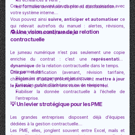
Ces informations sont structurées et synchronisées avec 
les formules de révision de prix ou d’actualisation.
votre système interne.
Vous pouvez ainsi 
suivre, anticiper et automatiser
 ce 
qui relevait autrefois du manuel : alertes, révisions, 
🔁 Une vision continue de la relation 
relances, notifications, archivage.
contractuelle
Le jumeau numérique n’est pas seulement une copie 
enrichie du contrat : c’est une 
représentation 
dynamique
 de la relation contractuelle dans le temps.
Cela permet de :
Chaque modification (avenant, révision tarifaire, 
Piloter les engagements et les risques ;
changement d’indice, prolongation) vient 
mettre à jour 
Eviter les oublis d’échéances ou de révisions ;
le jumeau
, garantissant une vision en temps réel.
Fiabiliser la donnée contractuelle à l’échelle de 
l’entreprise.
💡 Un levier stratégique pour les PME
Les grandes entreprises disposent déjà d’équipes 
dédiées à la gestion contractuelle.
Les PME, elles, jonglent souvent entre Excel, mails et 