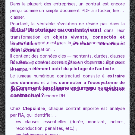
Dans la plupart des entreprises, un contrat est encore 
perçu comme un simple document PDF à stocker, lire et 
classer.
Pourtant, la véritable révolution ne réside pas dans la 
📄 Du PDF statique au contrat vivant
lecture automatique des contrats, mais dans leur 
transformation en 
objets vivants, connectés et 
Un contrat signé n’est pas la fin du processus, mais le 
exploitables
 : des 
jumeaux numériques 
début d’une relation.
contractuels
.
Il contient des données clés — montants, durées, clauses 
Résultat : le contrat cesse d’être un document figé pour 
de révision, échéances, obligations — qui évoluent dans 
devenir un 
élément actif du pilotage de l’activité
.
le temps.
Le jumeau numérique contractuel consiste à 
extraire 
ces données
 et à les 
connecter à l’écosystème de 
⚙️ Comment fonctionne un jumeau numérique 
gestion
 de l’entreprise : CRM, ERP, comptabilité, 
contractuel ?
maintenance, ou encore RH.
Chez 
Clepsiidre
, chaque contrat importé est analysé 
par l’IA, qui identifie :
les clauses essentielles (durée, montant, indices, 
reconduction, pénalités, etc.) ;
les échéances à venir ;