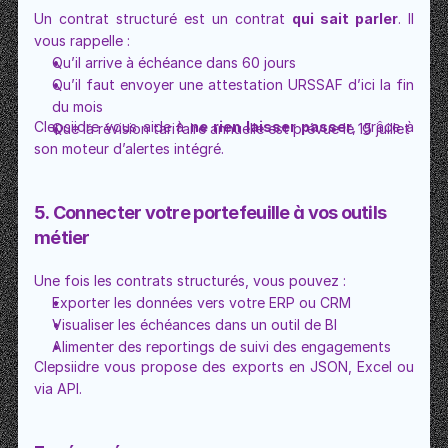
Un contrat structuré est un contrat 
qui sait parler
. Il 
vous rappelle :
Qu’il arrive à échéance dans 60 jours
Qu’il faut envoyer une attestation URSSAF d’ici la fin 
du mois
Clepsiidre vous aide à 
ne rien laisser passer
, grâce à 
Que la révision tarifaire annuelle est prévue le 15 juillet
son moteur d’alertes intégré.
5. Connecter votre portefeuille à vos outils 
métier
Une fois les contrats structurés, vous pouvez :
Exporter les données vers votre ERP ou CRM
Visualiser les échéances dans un outil de BI
Alimenter des reportings de suivi des engagements
Clepsiidre vous propose des exports en JSON, Excel ou 
via API.