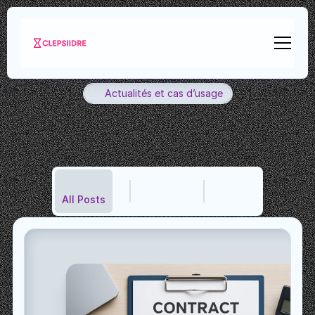
Actualités et cas d’usage
Le
blog
Clepsiidre
Restez
informé
des
derniers
déploiements
de
fonctionnalités
et
des
avancées
perspicaces
de
l’IA.
All Posts