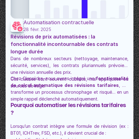
Automatisation contractuelle
28 févr. 2025
Révisions de prix automatisées : la 
fonctionnalité incontournable des contrats 
longue durée
Dans de nombreux secteurs (nettoyage, maintenance, 
sécurité, services), les contrats pluriannuels prévoient 
une révision annuelle des prix.
Chez Clepsiidre, nous avons intégré une 
fonctionnalité 
Ces clauses sont souvent oubliées, mal appliquées ou 
de calcul automatique des révisions tarifaires
, qui 
sources de litige.
transforme un processus chronophage et risqué… en un 
simple rappel déclenché automatiquement.
Pourquoi automatiser les révisions tarifaires 
?
Lorsqu’un contrat intègre une formule de révision (ex : 
BT01, ICHTrev, FSD, etc.), il devient crucial de :