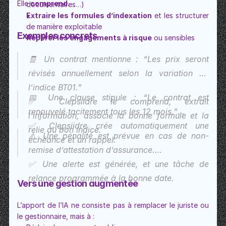
Elle 
comprend
.
documentaires…)
Extraire les formules d’indexation
 et les structurer 
de manière exploitable
Exemples concrets
Repérer les engagements à risque
 ou sensibles
🧾 Un contrat mentionne : “Les prix seront 
révisés annuellement selon la variation de 
l’indice BT01.”
📅 Une clause stipule : “Le contrat est 
✅ Clepsiidre le comprend, extrait 
renouvelé tacitement tous les 12 mois.”
l’information, associe la bonne formule et la 
✅ Clepsiidre crée automatiquement une 
relie au bon indice.
⚠️ Une pénalité est prévue en cas de non-
échéance et un rappel.
remise d’attestation d’assurance.
✅ Une alerte est générée, et une tâche de 
relance programmée à la bonne date.
Vers une gestion augmentée
L’apport de l’IA ne consiste pas à remplacer le juriste ou 
le gestionnaire, mais à :