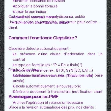
Identifier l’échéance de révision
Appliquer la bonne formule
Utiliser le bon indice
Ce travail est souvent manuel, dispersé, oublié.
Calculer le nouveau montant
Un oubli coûte en rentabilité, une erreur peut coûter un 
Informer son client dans les délais
client.
Comment fonctionne Clepsiidre ?
Clepsiidre détecte automatiquement :
La présence d’une clause d’indexation dans un 
contrat
Le type de formule (ex : “P = Po × (In/Io)”)
Ensuite, Clepsiidre :
L’indice de référence (ex : BT01, SYNTEC, ILAT…)
Connecte l’indice à jour (via l’INSEE ou une base 
L’échéance de révision annuelle (ou pluriannuelle)
privée)
Calcule automatiquement le nouveau prix
Génère le document à transmettre (notification client 
Avantages pour les PME
ou avenant)
Archive l’opération et relance si nécessaire
Grâce à la révision automatique des prix, nos clients :