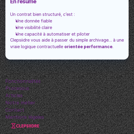
En résumé
Un contrat bien structuré, c’est :
Une donnée fiable
Une visibilité claire
Une capacité à automatiser et piloter
Clepsiidre vous aide à passer du simple archivage… à une 
vraie logique contractuelle 
orientée performance
.
Fonctionnalités
Processus
Articles
Notre métier
Contact
Mentions légales