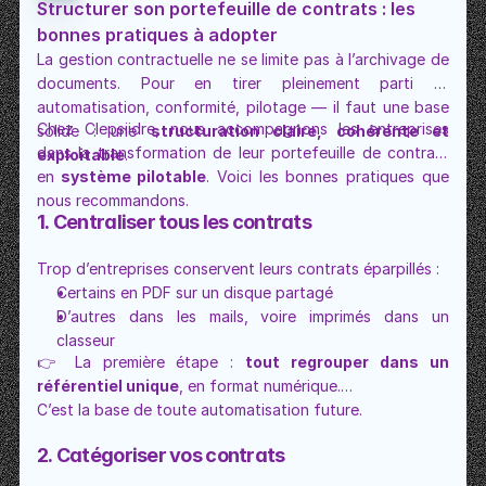
Structurer son portefeuille de contrats : les 
bonnes pratiques à adopter
La gestion contractuelle ne se limite pas à l’archivage de 
documents. Pour en tirer pleinement parti — 
automatisation, conformité, pilotage — il faut une base 
Chez Clepsiidre, nous accompagnons les entreprises 
solide : une 
structuration claire, cohérente et 
dans la transformation de leur portefeuille de contrats 
exploitable
.
en 
système pilotable
. Voici les bonnes pratiques que 
nous recommandons.
1. Centraliser tous les contrats
Trop d’entreprises conservent leurs contrats éparpillés :
Certains en PDF sur un disque partagé
D’autres dans les mails, voire imprimés dans un 
classeur
👉 La première étape : 
tout regrouper dans un 
référentiel unique
, en format numérique.
C’est la base de toute automatisation future.
2. Catégoriser vos contrats