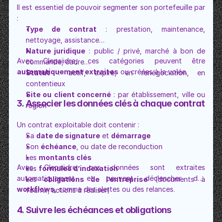
Il est essentiel de pouvoir segmenter son portefeuille par 
:
Type de contrat
 : prestation, maintenance, 
nettoyage, assistance…
Nature juridique
 : public / privé, marché à bon de 
commande, cadre…
automatiquement extraites
 ou créées à la volée.
Statut
 : actif, expiré, en renégociation, en 
contentieux
Site ou client concerné
 : par établissement, ville ou 
3. Associer les données clés à chaque contrat
région
Un contrat exploitable doit contenir :
Sa 
date de signature
 et 
démarrage
Son 
échéance
, ou date de reconduction
Les 
montants clés
Avec Clepsiidre, ces données sont extraites 
Les 
formules d’indexation
Les 
obligations de l’entreprise
 (documents à 
workflows
, comme des alertes ou des relances.
fournir, actions à réaliser)
4. Suivre les échéances et obligations